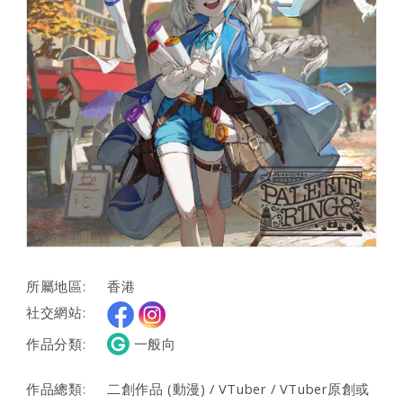
所屬地區:
香港
社交網站:
作品分類:
一般向
作品總類:
二創作品 (動漫) / VTuber / VTuber原創或