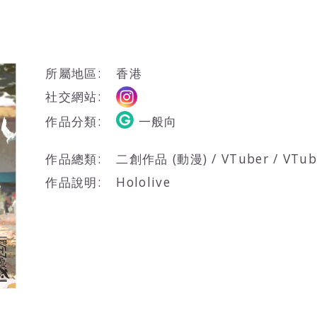
所屬地區:
香港
社交網站:
作品分類:
一般向
作品總類:
二創作品 (動漫) / VTuber / V
作品說明:
Hololive