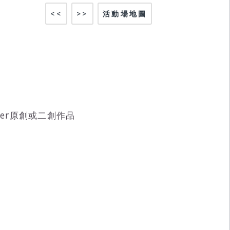
<<
>>
活動場地圖
Tuber原創或二創作品