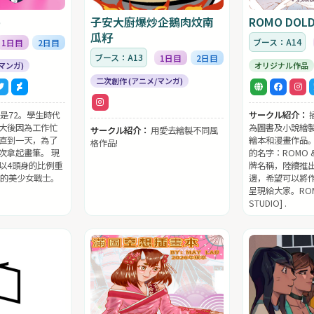
p
子安大廚爆炒企鵝肉炆南
ROMO DOLD
瓜籽
ブース：A14
1日目
2日目
ブース：A13
1日目
2日目
マンガ)
オリジナル作品
二次創作 (アニメ/マンガ)
是72。學生時代
サークル紹介：
大後因為工作忙
為圖書及小說繪
サークル紹介：
用愛去繪製不同風
直到一天，為了
繪本和漫畫作品。
格作品!
次拿起畫筆。 現
的名字：ROMO &
以4頭身的比例重
牌名稱，陸續推
本的美少女戰士。
邊，希望可以將
呈現給大家。ROM
STUDIO] .