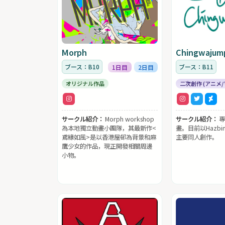
Morph
Chingwajum
ブース：B10
ブース：B11
1日目
2日目
オリジナル作品
二次創作 (アニメ/
サークル紹介：
Morph workshop
サークル紹介：
專
為本地獨立動畫小團隊，其最新作<
畫。目前以Hazbin 
鳶緣如風>是以香港屋邨為背景和麻
主要同人創作。
鷹少女的作品，現正開發相關周邊
小物。