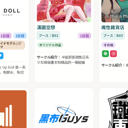
滿圖空想
魔性雜貨店
ブース：B02
ブース：B03
1日目
2日目
1日目
イドモデル / ジ
オリジナル作品
その他
ラマ
サークル紹介：
半組即是銷售日系
少女峰插畫本和精品的一個組織
サークル紹介：
ic Up Doll 是一系
，免膠水、免切