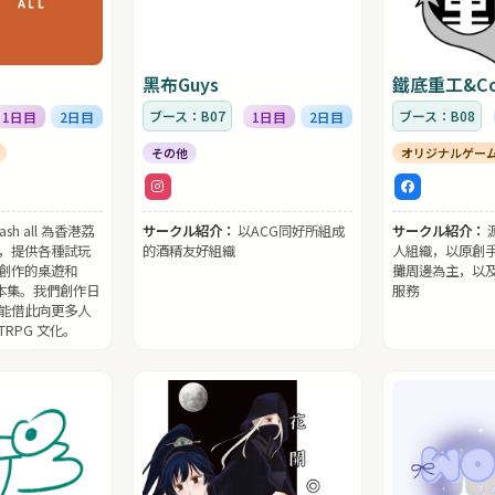
黑布Guys
鐵底重工&Co
ブース：B07
ブース：B08
1日目
2日目
1日目
2日目
その他
オリジナルゲー
lash all 為香港荔
サークル紹介：
以ACG同好所組成
サークル紹介：
，提供各種試玩
的酒精友好組織
人組織，以原創
創作的桌遊和
攤周邊為主，以及提
劇本集。我們創作日
服務
能借此向更多人
RPG 文化。