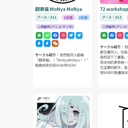
翻車貓 MoNya MoNya
72 worksho
ブース：A11
ブース：A12
1日目
2日目
二次創作 (アニメ/マンガ)
二次創作 (アニメ/
サークル紹介：
我
都在畫同人，但長
サークル紹介：
我們是同人組織
碌而丟下了畫筆。
「翻車貓」！"MoNyaMoNya！！"
那未完的夢想再一
組織成員包括ShiBi和SERA
在主要的創作，是
現90年代動畫版