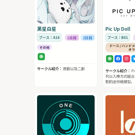
黑星白星
Pic Up Doll
ブース：A16
ブース：B01
1日目
2日目
ドール / ハンドメ
その他
オ
サークル紹介：
原創以及二創
サークル紹介：
P
列以入榫方式組合
割的迷你紙模型。