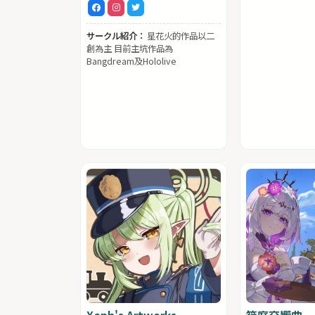
サークル紹介：
星花火的作品以二
創為主 目前主坑作品為
Bangdream及Hololive
Xeph's Artworks
箱庭交響曲