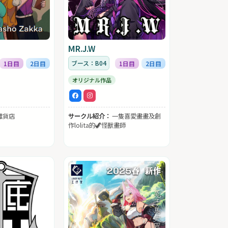
MR.J.W
ブース：B04
1日目
2日目
1日目
2日目
オリジナル作品
雜貨店
サークル紹介：
一隻喜愛畫畫及創
作lolita的🦖怪獸畫師