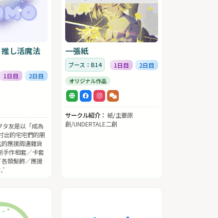
・推し活魔法
一張紙
ブース：B14
1日目
2日目
1日目
2日目
オリジナル作品
サークル紹介：
紙/主要原
創/UNDERTALE二創
ヲタ友是以「成為
付出的宅宅們的朋
生的應援周邊雜貨
原創手作相套／卡套
／各類髮飾／應援
₊˚