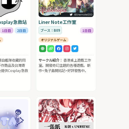
splay急救站
Liner Note工作室
ブース：B09
1日目
2日目
1日目
ム
オリジナルゲーム
源自艦隊收藏的同
サークル紹介：
香港桌上遊戲工作
手作商品及台灣寄
室。開發奇幻主題的各種遊戲。新
供Cosplay急救
作<兔子島開拓記>好評發售中。