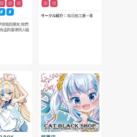
サークル紹介：
每日放工畫一筆
早安我的朋友 我們
ct為主的香港同人組
R BOX
貓黑店