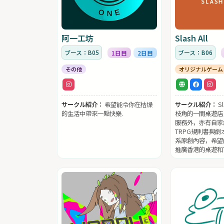
阿一工坊
Slash All
ブース：B05
ブース：B06
1日目
2日目
その他
オリジナルゲーム
サークル紹介：
希望能令你在枯燥
サークル紹介：
S
的生活中帶來一點快樂.
枝角的一間桌遊店
服務外，亦有自家
TRPG規則書與
系原創內容，希望
推廣香港的桌遊和T