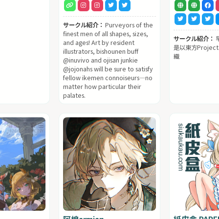
サークル紹介：
Purveyors of the
finest men of all shapes, sizes,
サークル紹介：
and ages! Art by resident
是以東方Proje
illustrators, bishounen buff
織
@inuvivo and ojisan junkie
@jojonahs will be sure to satisfy
fellow ikemen connoiseurs—no
matter how particular their
palates.
阿棉armian
紙皮盒 PAPE