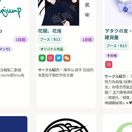
p
花開。花烙
ヲタクの友
雑貨屋
ブース：B12
1日目
1日目
ブース：B13
マンガ)
オリジナル作品
その他
注繪製二創插
サークル紹介：
陳年GL寫手 包括所
Hotel的Vox為
有愛但不限於所有文章
サークル紹介：
努力為自推/自擔
友」為理念而誕
屋🤍 主力販售
／襟章托／相簿
棒蝴蝶結等ᨳ﹅♥︎