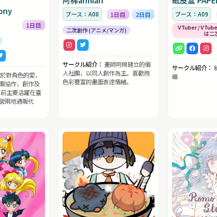
ony
ブース：A08
ブース：A09
1日目
2日目
1日目
VTuber / V
二次創作 (アニメ/マンガ)
は二
サークル紹介：
畫師阿棉建立的個
サークル紹介：
人社團，以同人創作為主。喜歡用
於對角色的愛，
織
色彩豐富的畫面表逹情緖。
團協作，創作及
目前主要活躍在臺
營兩地通販代