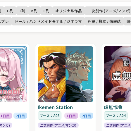
列
G列
J列
K列
L列
オリジナル作品
二次創作 (アニメ/マンガ)
スプレ
ドール / ハンドメイドモデル / ジオラマ
評論 / 教本 / 情報誌
映
Ikemen Station
虛無協會
ブース：A03
ブース：A04
1日目
2日目
1日目
2日目
マンガ)
二次創作 (アニメ/マンガ)
二次創作 (アニメ