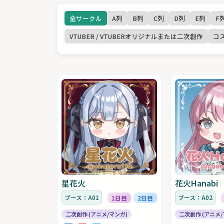
全サークル
A列
B列
C列
D列
E列
F
VTUBER / VTUBERオリジナルまたは二次創作
コ
星花火
花火Hanabi
ブース：A01
ブース：A02
1日目
2日目
二次創作 (アニメ/マンガ)
二次創作 (アニメ/