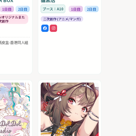
ブース：A10
1日目
2日目
1日目
2日目
Tuberオリジナルまた
二次創作 (アニメ/マンガ)
次創作
紙皮盒-香港同人組