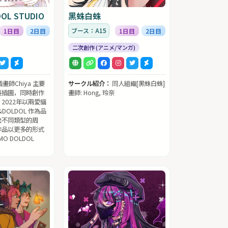
OL STUDIO
黑蛛白蛛
ブース：A15
1日目
2日目
1日目
2日目
二次創作 (アニメ/マンガ)
插畫師Chiya 主要
サークル紹介：
同人組織[黑蛛白蛛]
製插圖，同時創作
畫師: Hong, 玲奈
2022年以兩愛貓
DOLDOL 作為品
出不同類型的周
作品以更多的形式
O DOLDOL