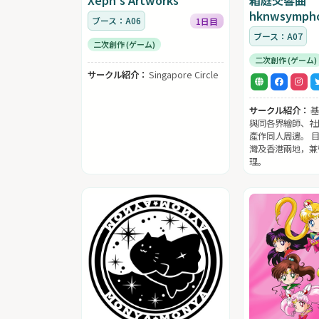
hknwsymph
ブース：A06
1日目
ブース：A07
二次創作 (ゲーム)
二次創作 (ゲーム)
サークル紹介：
Singapore Circle
サークル紹介：
基
與同各界繪師、社
產作同人周邊。 
灣及香港兩地，兼
理。