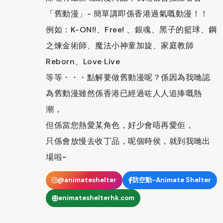
「舊動漫」- 簡單講即係香港過氣嘅動漫！！
例如：K-ON!!、Free! 、銀魂、黑子的籃球、鋼
之煉金術師、魔法小神童加旋、家庭教師
Reborn、Love Live
等等・・・點解要做舊動漫呢？係因為我哋認
為舊動漫雖然係香港已經過咗人人追捧嘅熱
潮，
但係當您熱愛某角色，好少會唔再愛佢，
只係會放慢去收丁品，呢個時侯，就到我哋出
場啦~
@animateshelter
防空動-Animate Shelter
animateshelterhk.com