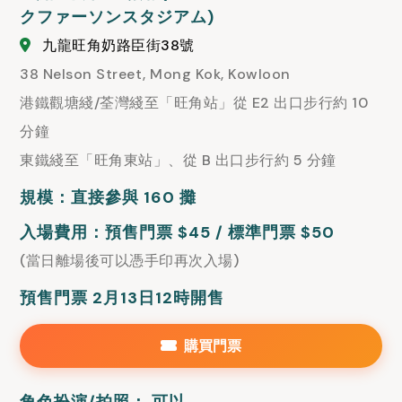
クファーソンスタジアム)
九龍旺角奶路臣街38號
38 Nelson Street, Mong Kok, Kowloon
港鐵觀塘綫/荃灣綫至「旺角站」從 E2 出口步行約 10
分鐘
東鐵綫至「旺角東站」、從 B 出口步行約 5 分鐘
規模：直接參與 160 攤
入場費用：預售門票 $45 / 標準門票 $50
(當日離場後可以憑手印再次入場)
預售門票 2月13日12時開售
購買門票