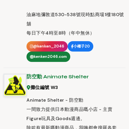
油麻地彌敦道530-538號現時點商場1樓180號
舖
每日下午4時至8時（年中無休）
@kenken_2046
小權子20
kenken2046.com
防空動 Animate Shelter
攤位編號 W3
Animate Shelter - 防空動
一間致力提供日本動漫商品嘅小店 - 主賣
Figure玩具及Goods週邊。
除咗有最新嘅動漫商品，我哋都會搜羅各套