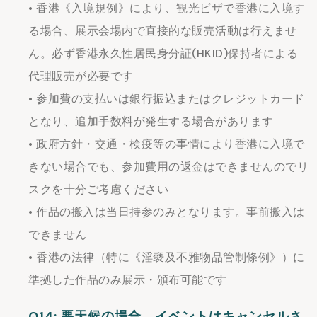
• 香港《入境規例》により、観光ビザで香港に入境す
る場合、展示会場内で直接的な販売活動は行えませ
ん。必ず香港永久性居民身分証(HKID)保持者による
代理販売が必要です
• 参加費の支払いは銀行振込またはクレジットカード
となり、追加手数料が発生する場合があります
• 政府方針・交通・検疫等の事情により香港に入境で
きない場合でも、参加費用の返金はできませんのでリ
スクを十分ご考慮ください
• 作品の搬入は当日持参のみとなります。事前搬入は
できません
• 香港の法律（特に《淫褻及不雅物品管制條例》）に
準拠した作品のみ展示・頒布可能です
Q14: 悪天候の場合、イベントはキャンセルさ