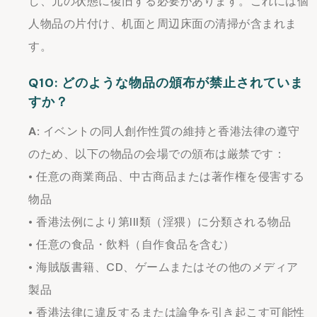
し、元の状態に復旧する必要があります。これには個
人物品の片付け、机面と周辺床面の清掃が含まれま
す。
Q10: どのような物品の頒布が禁止されていま
すか？
A:
イベントの同人創作性質の維持と香港法律の遵守
のため、以下の物品の会場での頒布は厳禁です：
• 任意の商業商品、中古商品または著作権を侵害する
物品
• 香港法例により第III類（淫猥）に分類される物品
• 任意の食品・飲料（自作食品を含む）
• 海賊版書籍、CD、ゲームまたはその他のメディア
製品
• 香港法律に違反するまたは論争を引き起こす可能性