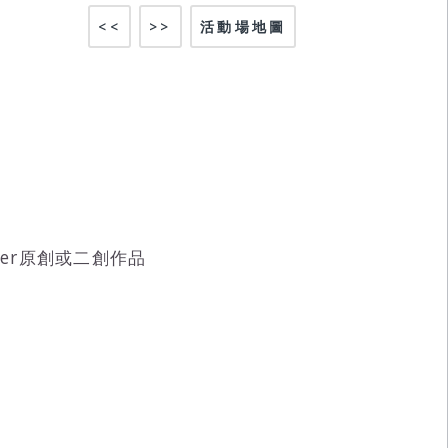
<<
>>
活動場地圖
Tuber原創或二創作品