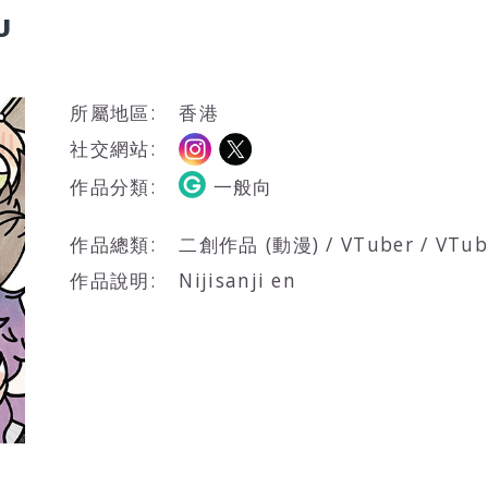
U
所屬地區:
香港
社交網站:
作品分類:
一般向
作品總類:
二創作品 (動漫) / VTuber / V
作品說明:
Nijisanji en