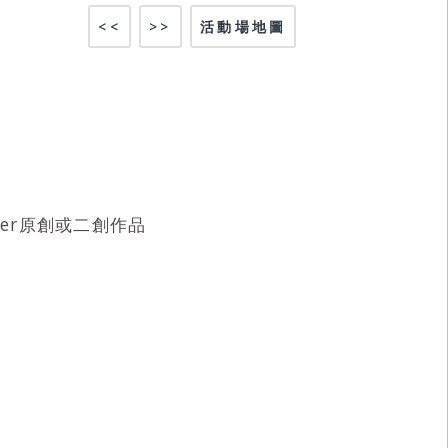
<<
>>
活動場地圖
Tuber原創或二創作品