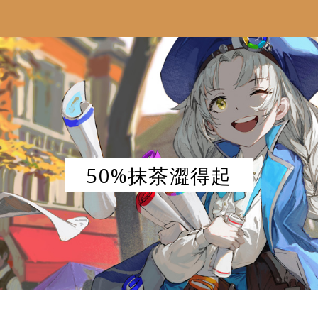
50%抹茶澀得起