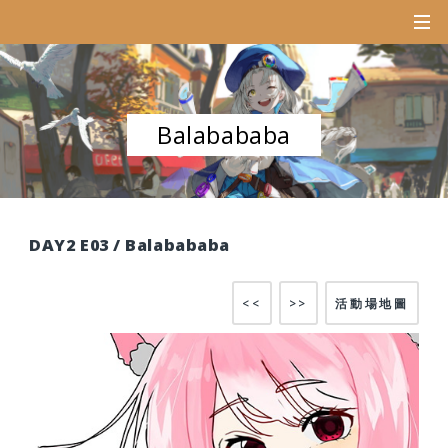
Balabababa
DAY2 E03 / Balabababa
<<
>>
活動場地圖