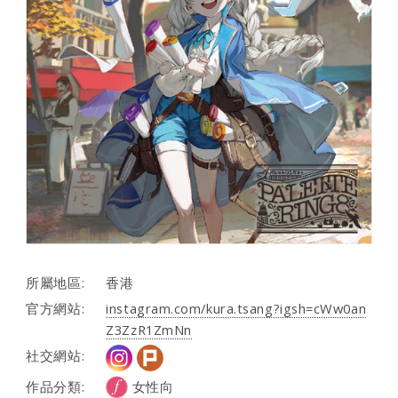
所屬地區:
香港
官方網站:
instagram.com/kura.tsang?igsh=cWw0an
Z3ZzR1ZmNn
社交網站:
作品分類:
女性向