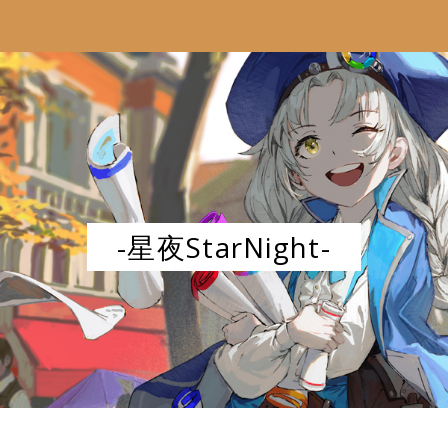
-星夜StarNight-