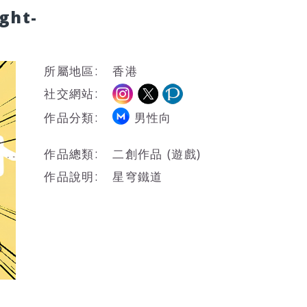
ght-
所屬地區:
香港
社交網站:
作品分類:
男性向
作品總類:
二創作品 (遊戲)
作品說明:
星穹鐵道