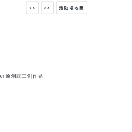
<<
>>
活動場地圖
Tuber原創或二創作品