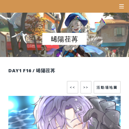
晞陽荏苒
DAY1 F16 / 晞陽荏苒
<<
>>
活動場地圖