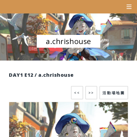
a.chrishouse
DAY1 E12 / a.chrishouse
<<
>>
活動場地圖