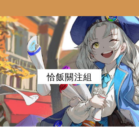
恰飯關注組