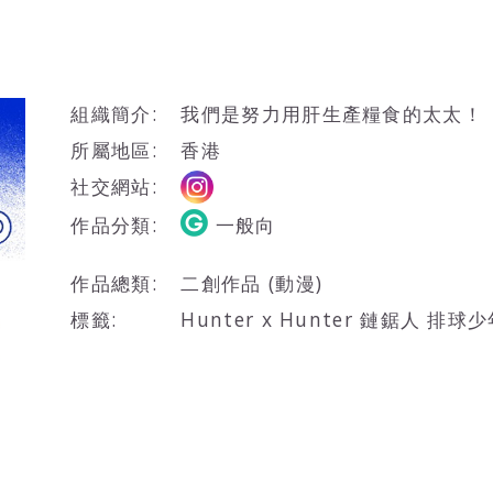
組織簡介:
我們是努力用肝生產糧食的太太！
所屬地區:
香港
社交網站:
作品分類:
一般向
作品總類:
二創作品 (動漫)
標籤:
Hunter x Hunter 鏈鋸人 排球