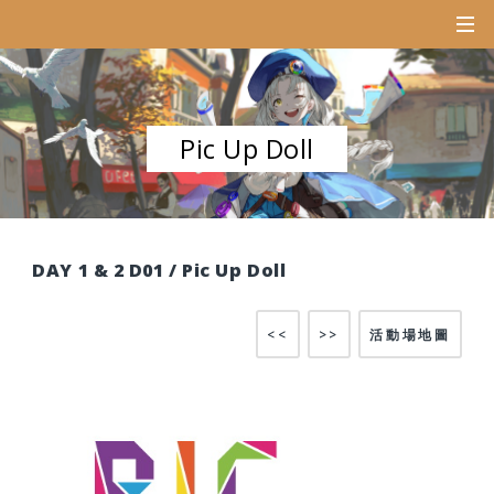
Pic Up Doll
DAY 1 & 2 D01 / Pic Up Doll
<<
>>
活動場地圖