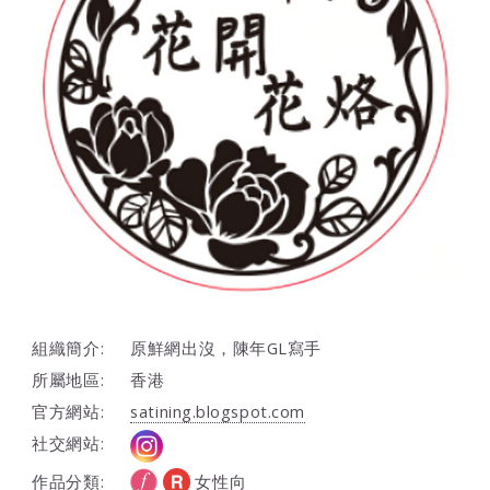
組織簡介:
原鮮網出沒，陳年GL寫手
所屬地區:
香港
官方網站:
satining.blogspot.com
社交網站:
作品分類:
女性向