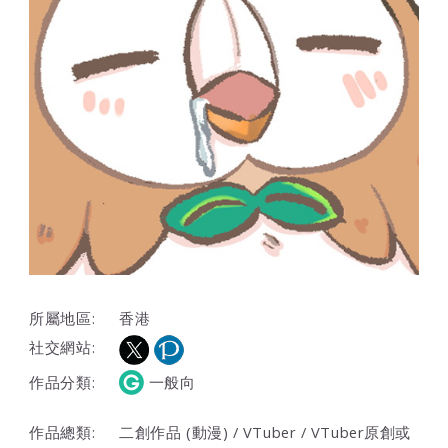
所屬地區:
香港
社交網站:
作品分類:
一般向
作品總類:
二創作品 (動漫) / VTuber / VTuber原創或