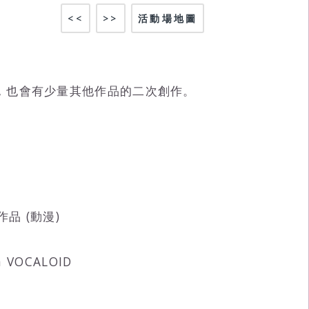
<<
>>
活動場地圖
，也會有少量其他作品的二次創作。
作品 (動漫)
 VOCALOID