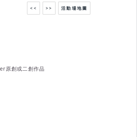
<<
>>
活動場地圖
Tuber原創或二創作品