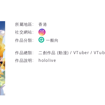
所屬地區:
香港
社交網站:
作品分類:
一般向
作品總類:
二創作品 (動漫) / VTuber / V
作品說明:
hololive