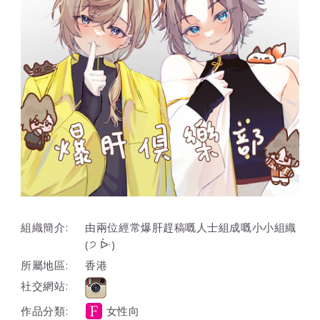
組織簡介:
由兩位經常爆肝趕稿嘅人士組成嘅小小組織
(੭ ᐕ)
所屬地區:
香港
社交網站:
作品分類:
女性向