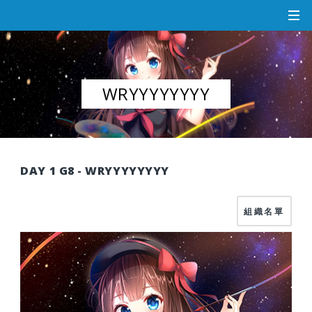
WRYYYYYYYY
DAY 1 G8 - WRYYYYYYYY
組織名單