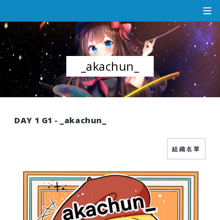
_akachun_
DAY 1 G1 - _akachun_
組織名單