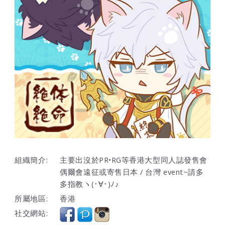
組織簡介:
主要出沒於PR•RG等香港大型同人誌發售會
偶爾會遠征或寄售日本 / 台灣 event~請多
多指教ヽ(･∀･)ﾉ♪
所屬地區:
香港
社交網站: