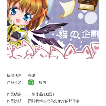
所屬地區:
香港
作品分類:
一般向
作品總類:
二創作品 (動漫)
作品說明:
關於我轉生成為史萊姆的那件事