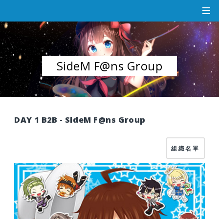
SideM F@ns Group
DAY 1 B2B - SideM F@ns Group
組織名單