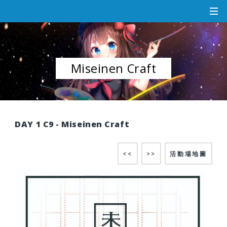
Miseinen Craft
DAY 1 C9 - Miseinen Craft
<<
>>
活動場地圖