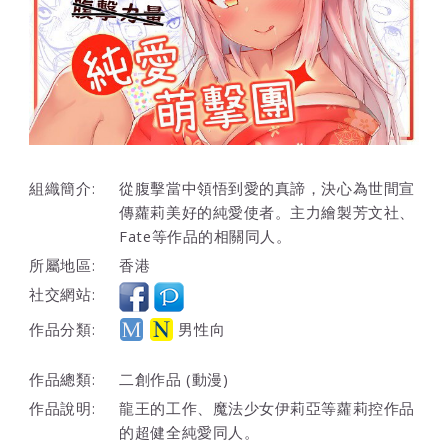
組織簡介:
從腹擊當中領悟到愛的真諦，決心為世間宣
傳蘿莉美好的純愛使者。主力繪製芳文社、
Fate等作品的相關同人。
所屬地區:
香港
社交網站:
作品分類:
男性向
作品總類:
二創作品 (動漫)
作品說明:
龍王的工作、魔法少女伊莉亞等蘿莉控作品
的超健全純愛同人。