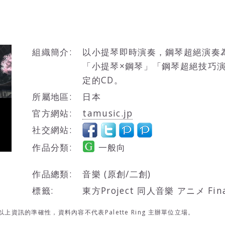
組織簡介:
以小提琴即時演奏，鋼琴超絕演奏為
「小提琴×鋼琴」「鋼琴超絕技巧演
定的CD。
所屬地區:
日本
官方網站:
tamusic.jp
社交網站:
作品分類:
一般向
作品總類:
音樂 (原創/二創)
標籤:
東方Project 同人音樂 アニメ Final
資訊的準確性，資料內容不代表Palette Ring 主辦單位立場。