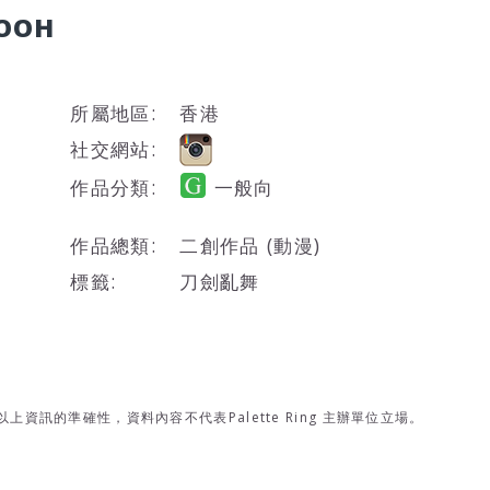
COOH
所屬地區:
香港
社交網站:
作品分類:
一般向
作品總類:
二創作品 (動漫)
標籤:
刀劍亂舞
資訊的準確性，資料內容不代表Palette Ring 主辦單位立場。