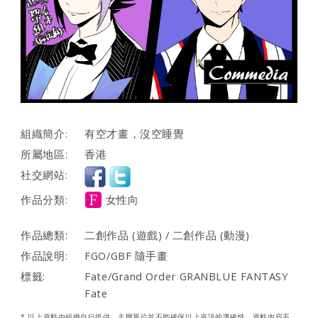
組織簡介:
有空才畫，沒空睡覺
所屬地區:
香港
社交網站:
作品分類:
女性向
作品總類:
二創作品 (遊戲) / 二創作品 (動漫)
作品說明:
FGO/GBF 隨手畫
標籤:
Fate/Grand Order GRANBLUE FANTASY
Fate
* 以上資料由組織自行提供，主辦單位並不能確保以上資訊的準確性，資料內容不